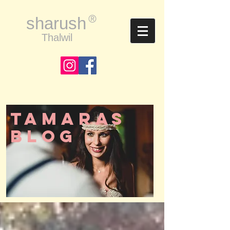
®
sharush
Thalwil
Tamaras
BLOG