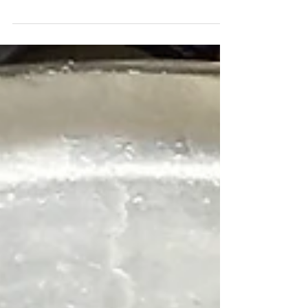
wunderschöne Blugirl Spring/Summer 2016
Kollektion einkaufen. Es war echt schwierig,...