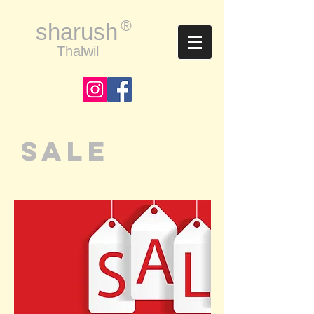
®
sharush
Thalwil
SALE