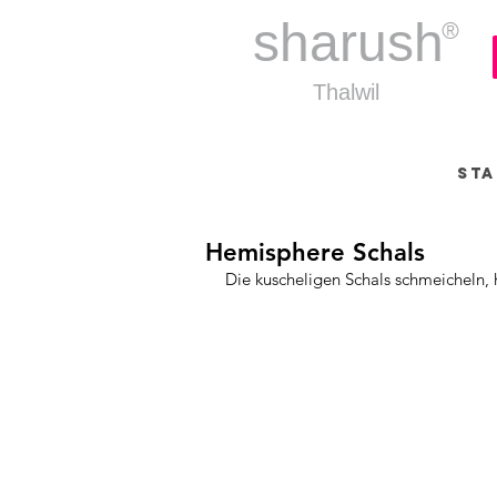
sharush
®
Thalwil
Sta
Hemisphere Schals
Die kuscheligen Schals schmeicheln, 