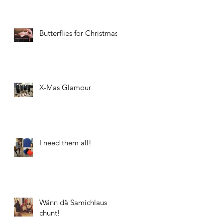
Butterflies for Christmas
X-Mas Glamour
I need them all!
Wänn dä Samichlaus
chunt!