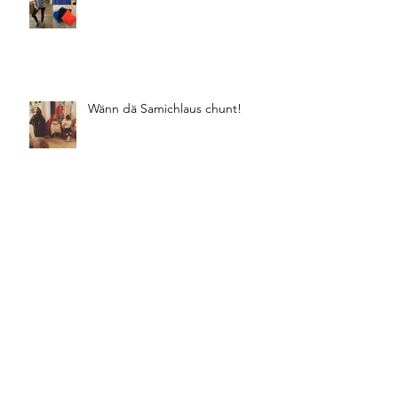
Wänn dä Samichlaus chunt!
Wenn meine Laune einfach
total orange ist!
Winter Buyings 18/19