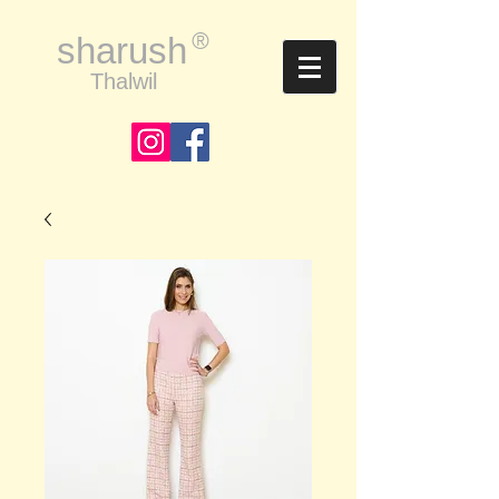
®
sharush
Thalwil