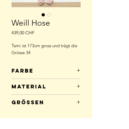
Weill Hose
Preis
439,00 CHF
Tami ist 173cm gross und trägt die
Grösse 34
Farbe
rosa gemustert
Material
51% Baumwolle; 23% Polyester; 15%
Grössen
Polyamide; 5% Viscose; 4% Acryl; 2%
Metall
Grösse
Anzahl
34
0