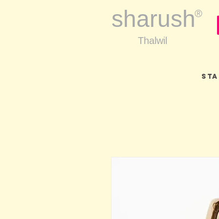
sharush
®
Thalwil
Sta