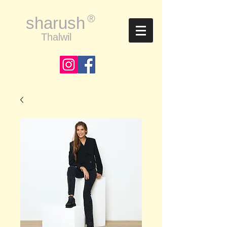
®
sharush
Thalwil