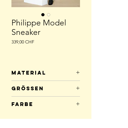
Philippe Model
Sneaker
Preis
339,00 CHF
Material
Wildleder; Stoff; Gummi
Grössen
Grösse
Anzahl
Farbe
37
1
schwarz
38
2