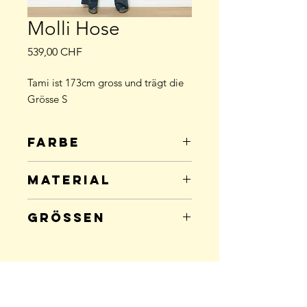
Molli Hose
Preis
539,00 CHF
Tami ist 173cm gross und trägt die
Grösse S
Farbe
jeansblau
Material
54% Wolle; 46% Baumwolle
Grössen
Grösse
Anzahl
XS
0
Back to Top