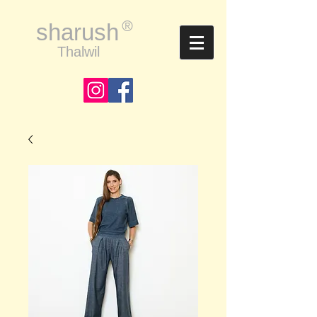
®
sharush
Thalwil