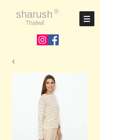
®
sharush
Thalwil