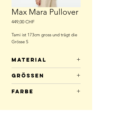
Max Mara Pullover
Preis
449,00 CHF
Tami ist 173cm gross und trägt die
Grösse S
Material
70% Cashmere; 30% Seide
Grössen
Grösse
Anzahl
Farbe
XS
0
beige-marine gestreift
S
0
Back to Top
M
1