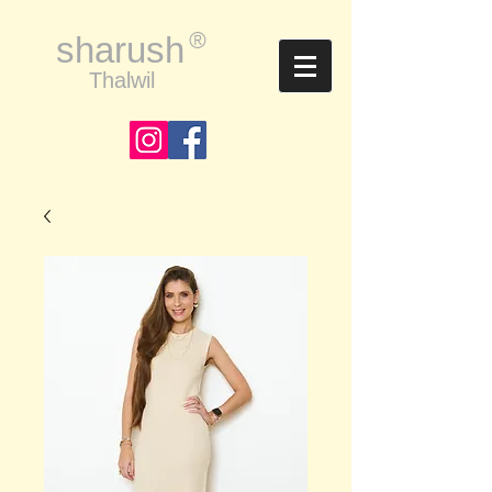
®
sharush
Thalwil