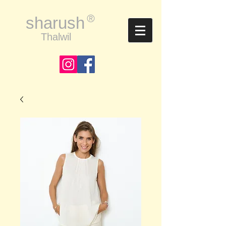
®
sharush
Thalwil