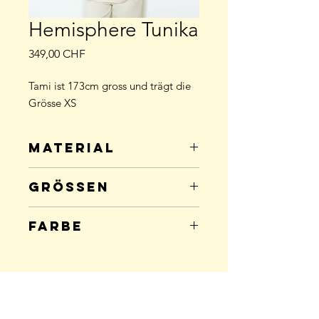
Hemisphere Tunika
Preis
349,00 CHF
Tami ist 173cm gross und trägt die
Grösse XS
Material
92% Seide; 8% Elastan
Grössen
Grösse
Anzahl
Farbe
XS
0
écru
S
1
Back to Top
M
0