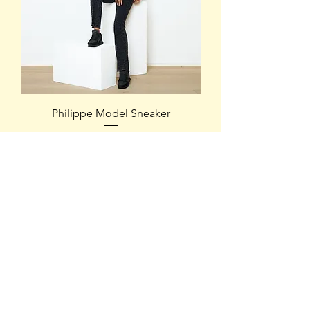
Philippe Model Sneaker
Preis
339,00 CHF