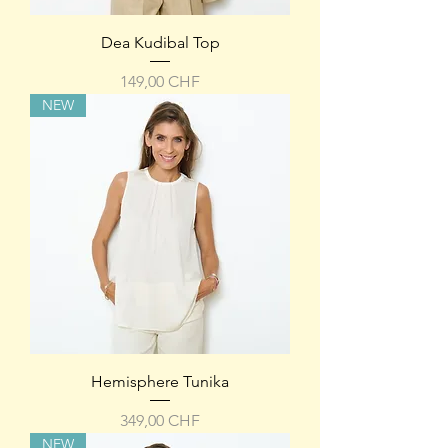
Dea Kudibal Top
Preis
149,00 CHF
NEW
Hemisphere Tunika
Preis
349,00 CHF
NEW