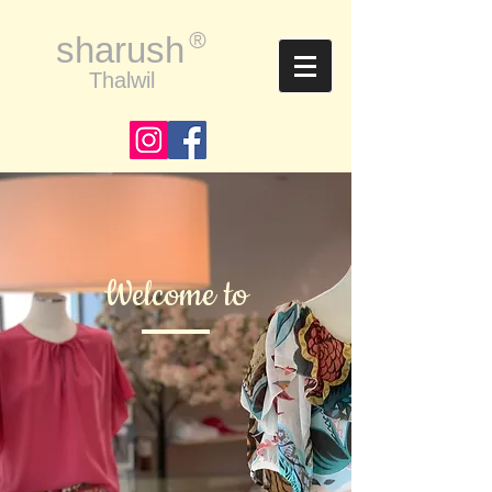
®
sharush
Thalwil
Welcome to